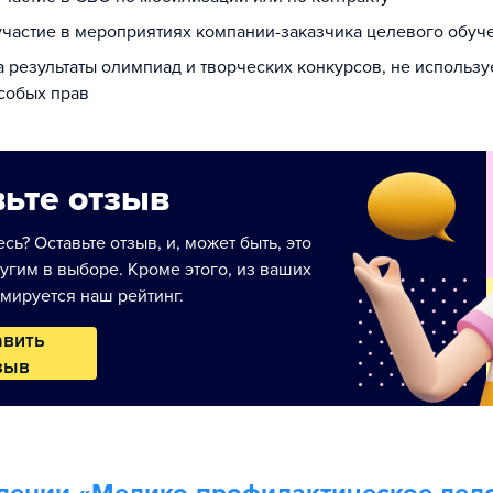
 участие в мероприятиях компании-заказчика целевого обуч
а результаты олимпиад и творческих конкурсов, не использ
собых прав
ьте отзыв
сь? Оставьте отзыв, и, может быть, это
угим в выборе. Кроме этого, из ваших
мируется наш рейтинг.
авить
зыв