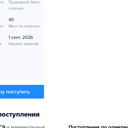
лл
Проходной балл
платное
40
ет
Мест на платное
1 сент. 2026
я
Начало занятий
чу поступить
поступления
ГЭ
и минимальные
Поступление по олимпи