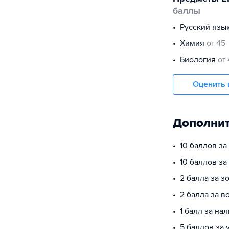
баллы
русский язы
химия
от 45
биология
от
Оценить 
Дополнит
10 баллов з
10 баллов за
2 балла за з
2 балла за в
1 балл за на
5 баллов за 