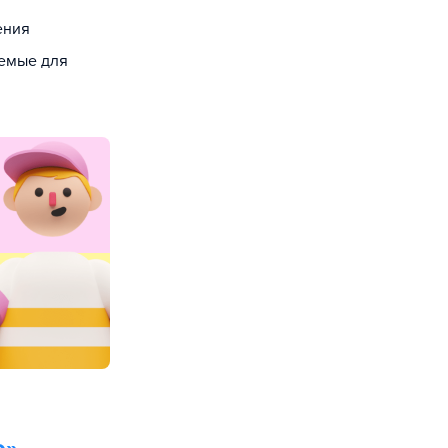
ения
уемые для