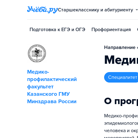
Старшекласснику и абитуриенту
Подготовка к ЕГЭ и ОГЭ
Профориентация
Направление «
Меди
Медико-
специалитет
профилактический
факультет
Казанского ГМУ
О про
Минздрава России
Медико-профил
эпидемиологов
человека и ок