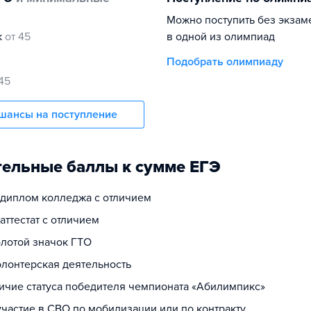
Можно поступить без экзам
к
от 45
в одной из олимпиад
Подобрать олимпиаду
 45
шансы на поступление
ельные баллы к сумме ЕГЭ
а диплом колледжа с отличием
 аттестат с отличием
олотой значок ГТО
олонтерская деятельность
личие статуса победителя чемпионата «Абилимпикс»
участие в СВО по мобилизации или по контракту