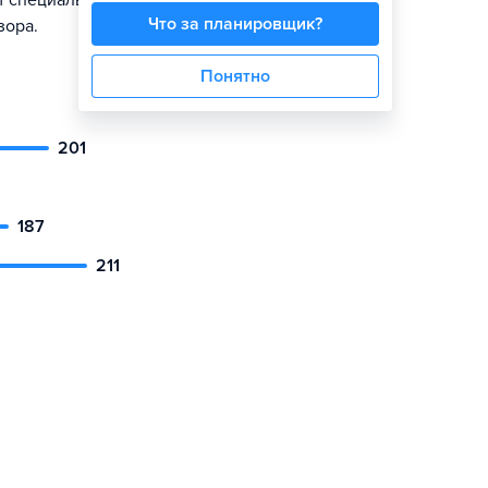
т специальную
Что за планировщик?
зора.
Понятно
201
187
211