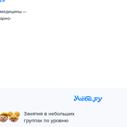
о
»
й медицины —
тарно-
Занятия в небольших
группах по уровню