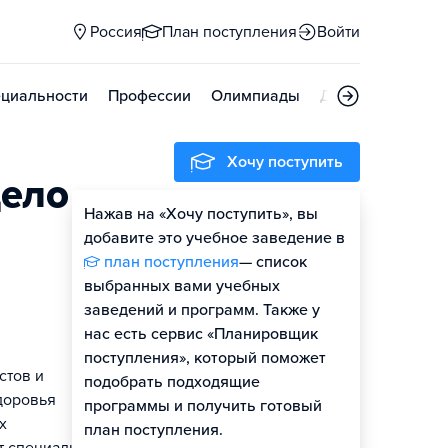
Россия
План поступления
Войти
циальности
Профессии
Олимпиады
Дни открытых д
Хочу поступить
дело
Нажав на «Хочу поступить», вы
Оценить шансы
добавите это учебное заведение в
план поступления
— список
выбранных вами учебных
заведений и программ. Также у
нас есть сервис «Планировщик
поступления», который поможет
стов и
подобрать подходящие
доровья
программы и получить готовый
х
план поступления.