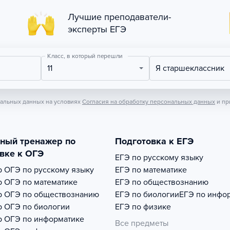
Лучшие преподаватели-
эксперты ЕГЭ
Класс, в который перешли
11
Я старшеклассник
нальных данных на условиях
Согласия на обработку персональных данных
и пр
тный тренажер по
Подготовка к ЕГЭ
вке к ОГЭ
ЕГЭ по русскому языку
р
ОГЭ по русскому языку
ЕГЭ по математике
р
ОГЭ по математике
ЕГЭ по обществознанию
р
ОГЭ по обществознанию
ЕГЭ по биологии
ЕГЭ по инфо
р
ОГЭ по биологии
ЕГЭ по физике
р
ОГЭ по информатике
Все предметы