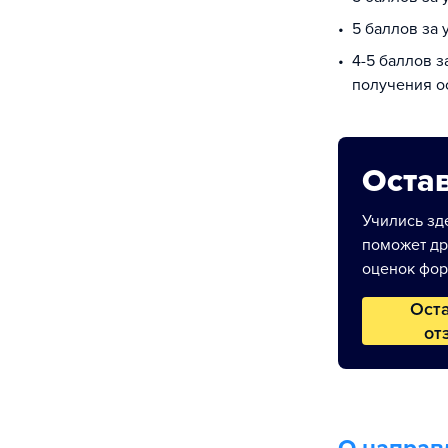
5 баллов за
4-5 баллов з
получения о
Остав
Учились зде
поможет др
оценок фор
Ост
от