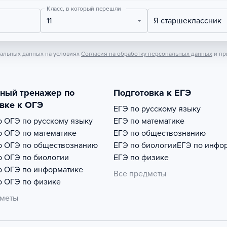
Класс, в который перешли
11
Я старшеклассник
нальных данных на условиях
Согласия на обработку персональных данных
и пр
тный тренажер по
Подготовка к ЕГЭ
вке к ОГЭ
ЕГЭ по русскому языку
р
ОГЭ по русскому языку
ЕГЭ по математике
р
ОГЭ по математике
ЕГЭ по обществознанию
р
ОГЭ по обществознанию
ЕГЭ по биологии
ЕГЭ по инфо
р
ОГЭ по биологии
ЕГЭ по физике
р
ОГЭ по информатике
Все предметы
р
ОГЭ по физике
дметы