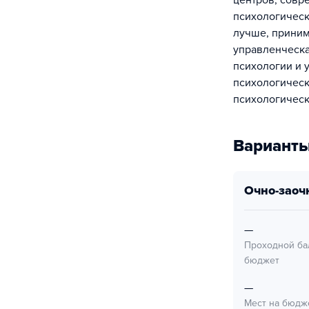
центров, совр
психологическ
лучше, приним
управленческа
психологии и 
психологическ
психологическ
Варианты
очно-заоч
—
Проходной ба
бюджет
—
Мест на бюдж