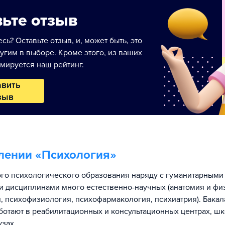
ьте отзыв
сь? Оставьте отзыв, и, может быть, это
угим в выборе. Кроме этого, из ваших
мируется наш рейтинг.
авить
зыв
лении «
Психология
»
ого психологического образования наряду с гуманитарными
 дисциплинами много естественно-научных (анатомия и фи
, психофизиология, психофармакология, психиатрия). Бака
ботают в реабилитационных и консультационных центрах, шк
узах.