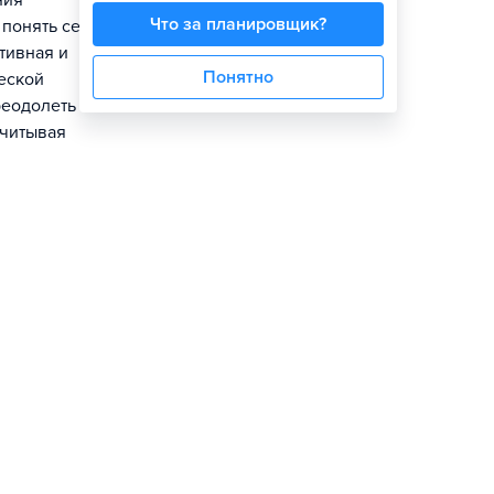
ния
Что за планировщик?
 понять себя
тивная и
Понятно
еской
реодолеть
учитывая