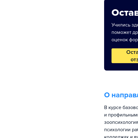
Остав
Учились зде
поможет др
оценок фор
Ост
от
О направ
В курсе базов
и профильными
зоопсихология
психологии ра
колледжах и в