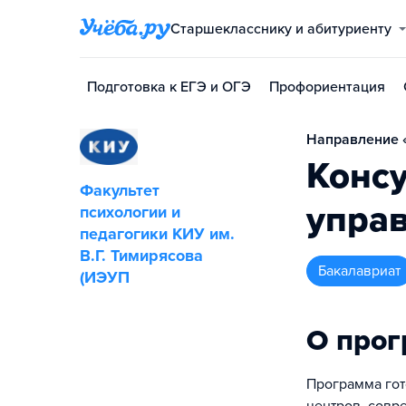
Старшекласснику и абитуриенту
Подготовка к ЕГЭ и ОГЭ
Профориентация
Направление «
Консу
Факультет
управ
психологии и
педагогики КИУ им.
В.Г. Тимирясова
бакалавриат
(ИЭУП
О про
Программа гот