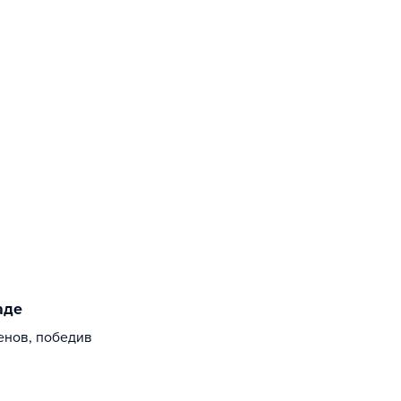
аде
енов, победив