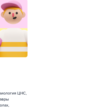
зиология ЦНС,
лавры
олах,