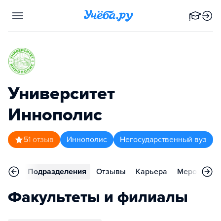
Университет
Иннополис
5
1
отзыв
Иннополис
Негосударственный вуз
аммы
Подразделения
Отзывы
Карьера
Мероприят
Факультеты и филиалы