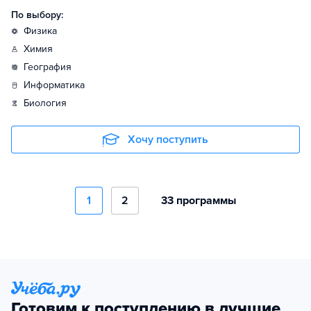
По выбору:
физика
химия
география
информатика
биология
Хочу поступить
1
2
33 программы
Готовим к поступлению в лучшие