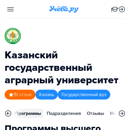
Казанский
государственный
аграрный университет
5
1
отзыв
Казань
Государственный вуз
вное
Программы
Подразделения
Отзывы
Меропри
Программы высшего