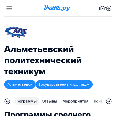
Альметьевский
политехнический
техникум
Альметьевск
Государственный колледж
вное
Программы
Отзывы
Мероприятия
Контакты
Программы среднего