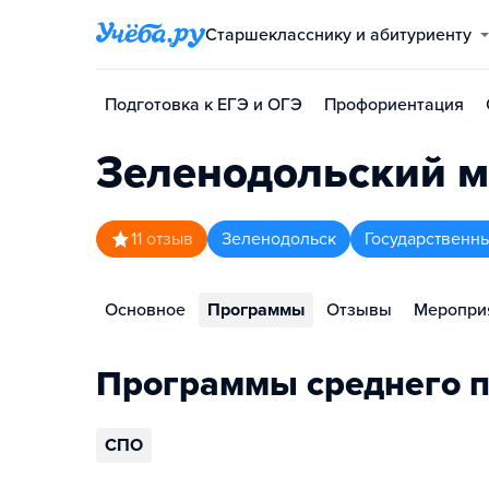
Старшекласснику и абитуриенту
Подготовка к ЕГЭ и ОГЭ
Профориентация
Зеленодольский м
1
1
отзыв
Зеленодольск
Государственн
Основное
Программы
Отзывы
Меропри
Программы среднего п
СПО