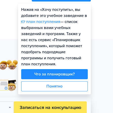
Нажав на «Хочу поступить», вы
Оценить шансы
добавите это учебное заведение в
план поступления
— список
выбранных вами учебных
заведений и программ. Также у
нас есть сервис «Планировщик
поступления», который поможет
подобрать подходящие
программы и получить готовый
Занятия в небольших
план поступления.
группах по уровню
Что за планировщик?
Официальная гарантия
Понятно
поступления на бюджет
Записаться на консультацию