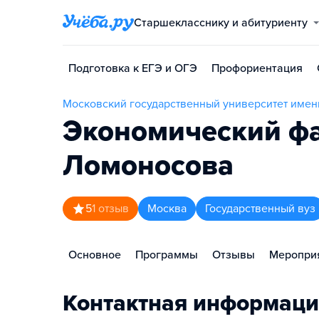
Старшекласснику и абитуриенту
Подготовка к ЕГЭ и ОГЭ
Профориентация
Московский государственный университет имен
Экономический фа
Ломоносова
5
1
отзыв
Москва
Государственный вуз
Основное
Программы
Отзывы
Меропри
Контактная информаци