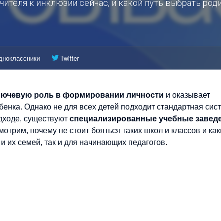
чителя к инклюзии сейчас, и какой путь выбрать род
дноклассники
Twitter
ключевую роль в формировании личности
и оказывает
бенка. Однако не для всех детей подходит стандартная сис
одходе, существуют
специализированные учебные завед
отрим, почему не стоит бояться таких школ и классов и ка
и их семей, так и для начинающих педагогов.