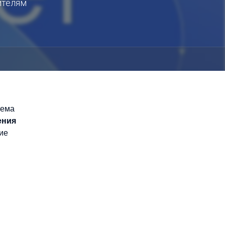
ителям
тема
ения
кие