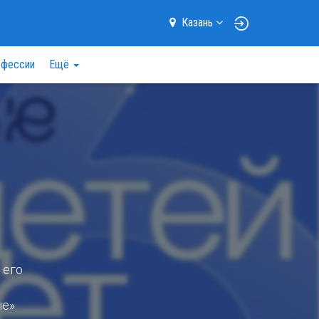
Казань
фессии
Ещё
 его
ые»