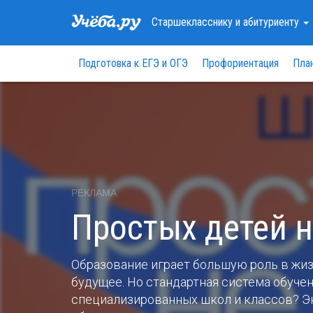
Старшекласснику
и абитуриенту
Подготовка к ЕГЭ и ОГЭ
Профориентация
Пла
РЕКЛАМА
Простых детей 
Образование играет большую роль в жиз
будущее. Но стандартная система обучен
специализированных школ и классов? Э