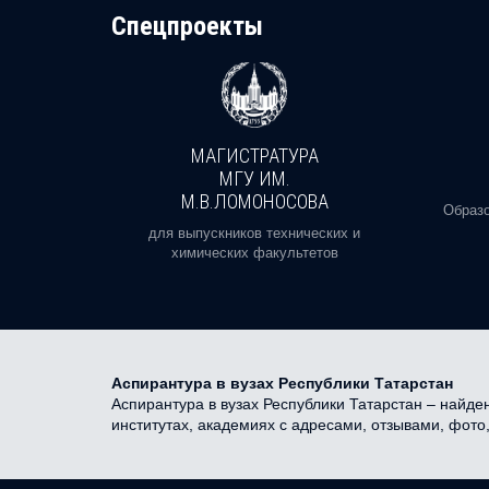
Cпецпроекты
МАГИСТРАТУРА
И
МГУ ИМ.
М.В.ЛОМОНОСОВА
, реальное
Образо
орая есть
для выпускников технических и
химических факультетов
Аспирантура в вузах Республики Татарстан
Аспирантура в вузах Республики Татарстан – найден
институтах, академиях с адресами, отзывами, фото