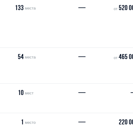
133
—
520 0
места
от
54
—
465 0
места
от
10
—
мест
1
—
220 0
место