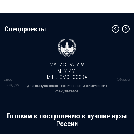
Cпецпроекты
МАГИСТРАТУРА
МГУ ИМ.
М.В.ЛОМОНОСОВА
альное
Образова
ь в каждом
для выпускников технических и химических
факультетов
Готовим к поступлению в лучшие вузы
России