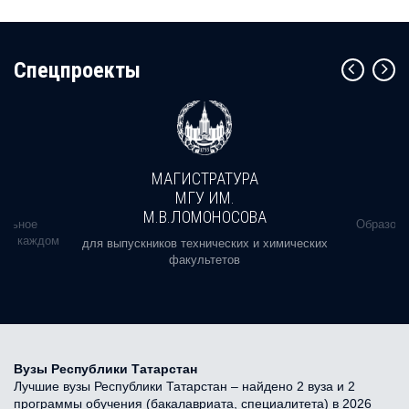
Cпецпроекты
МАГИСТРАТУРА
МГУ ИМ.
М.В.ЛОМОНОСОВА
альное
Образова
ь в каждом
для выпускников технических и химических
факультетов
Вузы Республики Татарстан
Лучшие вузы Республики Татарстан – найдено 2 вуза и 2
программы обучения (бакалавриата, специалитета) в 2026