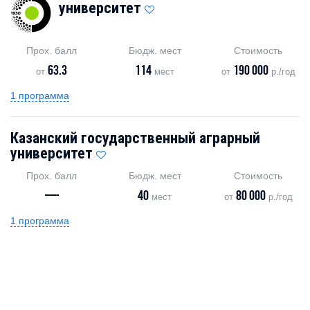
университет
Прох. балл
Бюдж. мест
Стоимость
63.3
114
190 000
от
мест
от
р./год
1 программа
Казанский государственный аграрный
университет
Прох. балл
Бюдж. мест
Стоимость
—
40
80 000
мест
от
р./год
1 программа