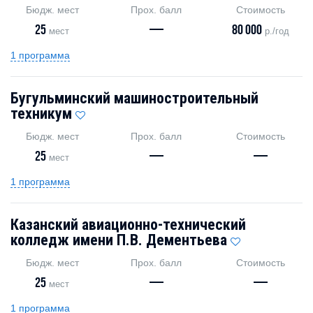
Бюдж. мест
Прох. балл
Стоимость
25
—
80 000
мест
р./год
1 программа
Бугульминский машиностроительный
техникум
Бюдж. мест
Прох. балл
Стоимость
25
—
—
мест
1 программа
Казанский авиационно-технический
колледж имени П.В. Дементьева
Бюдж. мест
Прох. балл
Стоимость
25
—
—
мест
1 программа