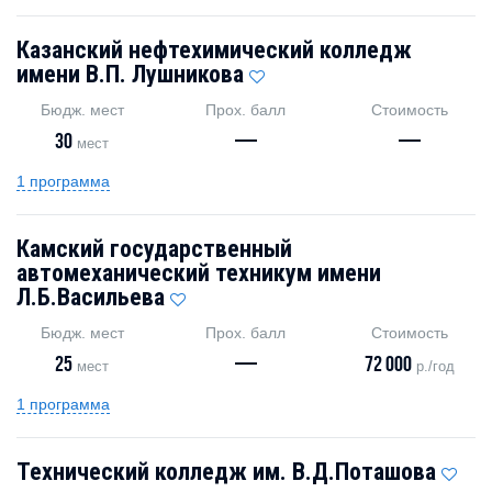
Казанский нефтехимический колледж
имени В.П. Лушникова
Бюдж. мест
Прох. балл
Стоимость
30
—
—
мест
1 программа
Камский государственный
автомеханический техникум имени
Л.Б.Васильева
Бюдж. мест
Прох. балл
Стоимость
25
—
72 000
мест
р./год
1 программа
Технический колледж им. В.Д.Поташова