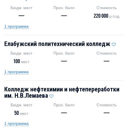
Бюдж. мест
Прох. балл
Стоимость
—
—
220 000
р./год
1 программа
Елабужский политехнический колледж
Бюдж. мест
Прох. балл
Стоимость
100
—
—
мест
1 программа
Колледж нефтехимии и нефтепереработки
им. Н.В.Лемаева
Бюдж. мест
Прох. балл
Стоимость
50
—
—
мест
1 программа