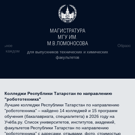
МАГИСТРАТУРА
МГУ ИМ.
М.В.ЛОМОНОСОВА
альное
Образова
ь в каждом
для выпускников технических и химических
факультетов
Колледжи Республики Татарстан по направлению
"робототехника"
Лучшие колледжи Республики Татарстан по направлению
"робототехника" – найдено 14 колледжей и 15 программ
обучения (бакалавриата, специалитета) в 2026 году на
Учёба.ру. Список университетов, институтов, академий,
факультетов Республики Татарстан по направлению
"робототехника" с адресами, отзывами, фото, стоимостью