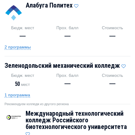
Алабуга Политех
Бюдж. мест
Прох. балл
Стоимость
—
—
—
2 программы
Зеленодольский механический колледж
Бюдж. мест
Прох. балл
Стоимость
50
—
—
мест
1 программа
Рекомендуем колледж из другого региона
Международный технологический
колледж Российского
биотехнологического университета