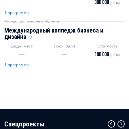
—
—
300 000
р./год
1 программа
Колледж с дистанционным обучением
Международный колледж бизнеса и
дизайна
Бюдж. мест
Прох. балл
Стоимость
—
—
100 000
р./год
1 программа
Cпецпроекты